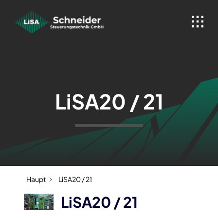
Skip
to
content
LiSA20 / 21
Haupt
LiSA20 / 21
LiSA20 / 21