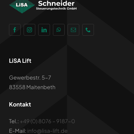
LiSA Lift
Gewerbestr. 5-7
83558 Maitenbeth
Kontakt
Tel.:
+49 (0) 8076 – 9187-0
E-Mail:
info@lisa-lift.de