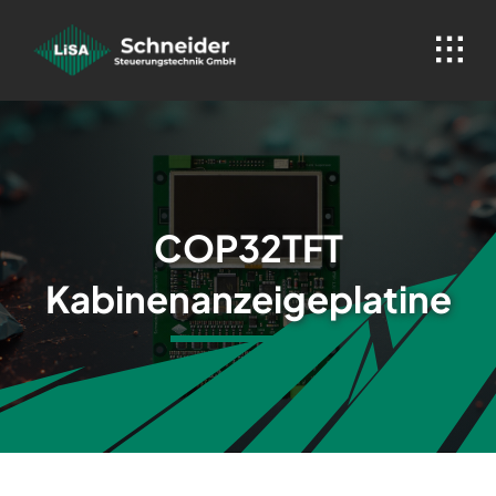
Skip
to
content
COP32TFT
Kabinenanzeigeplatine