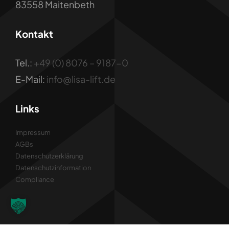
83558 Maitenbeth
Kontakt
Tel.:
+49 (0) 8076 – 9187-0
E-Mail:
info@lisa-lift.de
Links
Impressum
AGBs
Datenschutzerklärung
Datenschutzinformation
Compliance